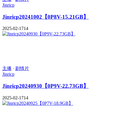
Jinricp
Jinricp20241002【0P8V-15.21GB】
2025-02-17
14
主播
·
剧情片
Jinricp
Jinricp20240930【0P9V-22.73GB】
2025-02-17
14