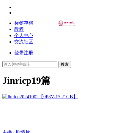
标签存档
教程
个人中心
交流社区
登录
注册
搜索
Jinricp
19篇
主播
·
剧情片