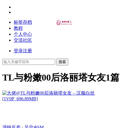
标签存档
教程
个人中心
交流社区
登录
注册
搜索
TL与粉嫩00后洛丽塔女友
1篇
清纯反差
·
足交❈SM