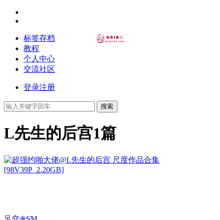
标签存档
教程
个人中心
交流社区
登录
注册
搜索
L先生的后宫
1篇
足交❈SM