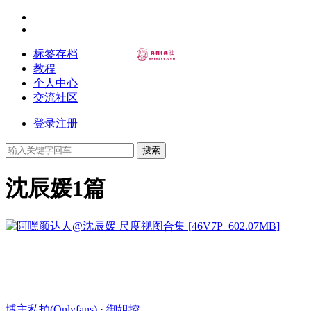
标签存档
教程
个人中心
交流社区
登录
注册
搜索
沈辰媛
1篇
博主私拍(Onlyfans)
·
御姐控