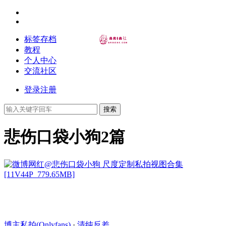
标签存档
教程
个人中心
交流社区
登录
注册
搜索
悲伤口袋小狗
2篇
博主私拍(Onlyfans)
·
清纯反差