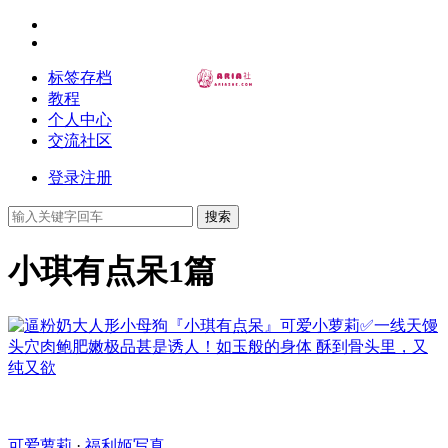
标签存档
教程
个人中心
交流社区
登录
注册
搜索
小琪有点呆
1篇
可爱萝莉
·
福利姬写真