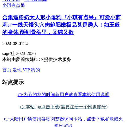
小琪有点呆
合集
逼粉奶大人形小母狗『小琪有点呆』可爱小萝
莉✅一线天馒头穴肉鲍肥嫩极品甚是诱人！如玉般
的身体 酥到骨头里，又纯又欲
2024-08-01
54
sage社-2023-2026
本站由萝莉妹妹CDN提供技术服务
首页
发现
VIP
我的
站点提示
👉为节约您的时间新用户请查看本站使用说明
👉本站app点击下载(需要注册一个网盘账号)
👉大陆用户请使用谷歌浏览器访问本站，点击下载谷歌或火
狐浏览器