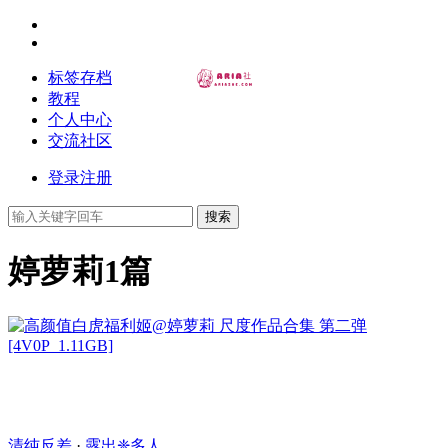
标签存档
教程
个人中心
交流社区
登录
注册
搜索
婷萝莉
1篇
清纯反差
·
露出❈多人