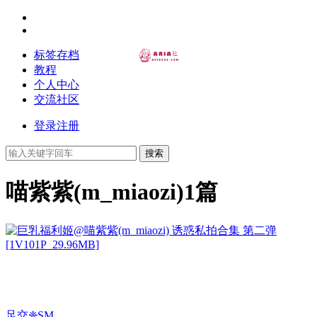
标签存档
教程
个人中心
交流社区
登录
注册
搜索
喵紫紫(m_miaozi)
1篇
足交❈SM