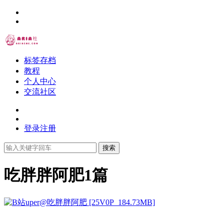
标签存档
教程
个人中心
交流社区
登录
注册
搜索
吃胖胖阿肥
1篇