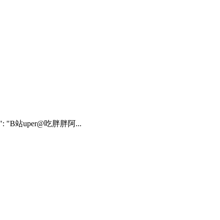
"name": "B站uper@吃胖胖阿...