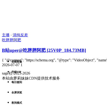
主播
·
清纯反差
吃胖胖阿肥
B站uper@吃胖胖阿肥 [25V0P_184.73MB]
{ "@context": "https://schema.org", "@type": "VideoObject", 
在线客服
2026-07-07
1
升级VIP
sage社-2023-2026
本站由萝莉妹妹CDN提供技术服务
每日签到
全屏浏览
夜间模式