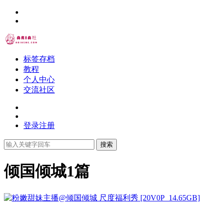
标签存档
教程
个人中心
交流社区
登录
注册
搜索
倾国倾城
1篇