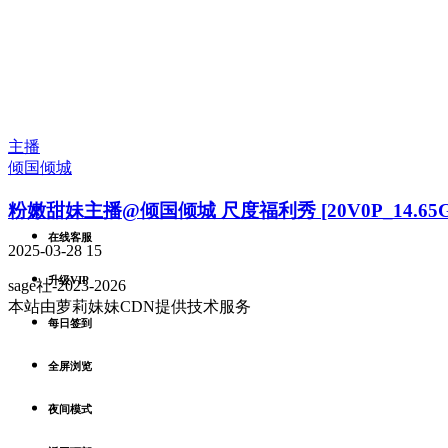
主播
倾国倾城
粉嫩甜妹主播@倾国倾城 尺度福利秀 [20V0P_14.65G
在线客服
2025-03-28
15
升级VIP
sage社-2023-2026
本站由萝莉妹妹CDN提供技术服务
每日签到
全屏浏览
夜间模式