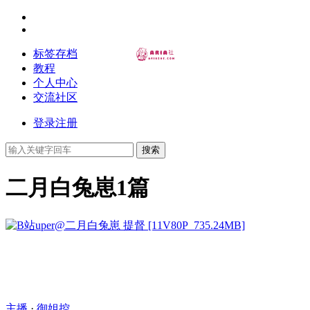
标签存档
教程
个人中心
交流社区
登录
注册
搜索
二月白兔崽
1篇
主播
·
御姐控