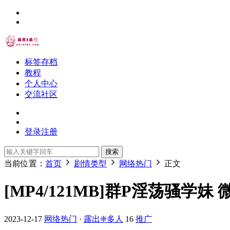
标签存档
教程
个人中心
交流社区
登录
注册
搜索
当前位置：
首页
剧情类型
网络热门
正文
[MP4/121MB]群P淫荡骚学妹
2023-12-17
网络热门
·
露出❈多人
16
推广