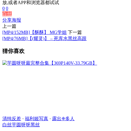
放,或者APP和浏览器都试试
0
0
白丝
分享海报
上一篇
[MP4/152MB]【酥酥】 MG学姐
下一篇
[MP4/76MB]【(耀灵)】 – 死库水黑丝高跟
猜你喜欢
清纯反差
·
福利姬写真
·
露出❈多人
白丝
芋圆呀呀
黑丝