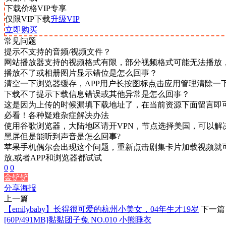
下载价格
VIP
专享
仅限VIP下载
升级VIP
立即购买
常见问题
提示不支持的音频/视频文件？
网站播放器支持的视频格式有限，部分视频格式可能无法播放
播放不了或相册图片显示错位是怎么回事？
清空一下浏览器缓存，APP用户长按图标点击应用管理清除一
下载不了提示下载信息错误或其他异常是怎么回事？
这是因为上传的时候漏填下载地址了，在当前资源下面留言即
必看！各种疑难杂症解决办法
使用谷歌浏览器，大陆地区请开VPN，节点选择美国，可以解
黑屏但是能听到声音是怎么回事?
苹果手机偶尔会出现这个问题，重新点击剧集卡片加载视频就可
放,或者APP和浏览器都试试
0
0
金铲铲
分享海报
上一篇
【emilybaby】长得很可爱的杭州小美女，04年生才19岁
下一篇
[60P/491MB]黏黏团子兔 NO.010 小熊睡衣