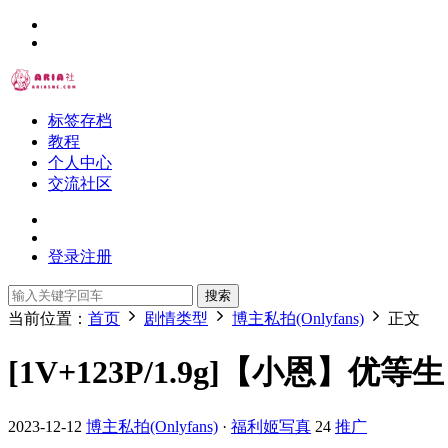
标签存档
教程
个人中心
交流社区
登录
注册
搜索
当前位置：
首页
剧情类型
博主私拍(Onlyfans)
正文
[1V+123P/1.9g]【小恩】优等生
2023-12-12
博主私拍(Onlyfans)
·
福利姬写真
24
推广