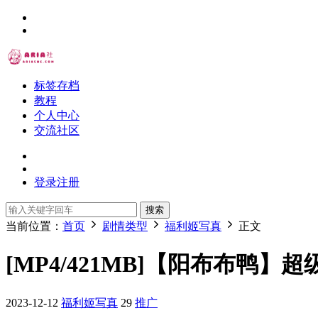
标签存档
教程
个人中心
交流社区
登录
注册
搜索
当前位置：
首页
剧情类型
福利姬写真
正文
[MP4/421MB]【阳布布鸭】
2023-12-12
福利姬写真
29
推广