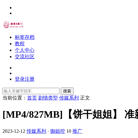
标签存档
教程
个人中心
交流社区
登录
注册
搜索
当前位置：
首页
剧情类型
传媒系列
正文
[MP4/827MB]【饼干姐姐】 
2023-12-12
传媒系列
·
御姐控
10
推广