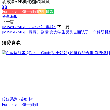
放,或者APP和浏览器都试试
0
0
Fortune cutie饼干姐姐
内射
情趣
分享海报
上一篇
[MP4/839MB]【小水水】 黑丝ol
下一篇
[MP4/512MB]【灵灵】剧情 女大学生灵灵去面试了一个科研
猜你喜欢
传媒系列
·
御姐控
Fortune cutie饼干姐姐