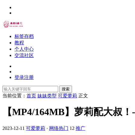
标签存档
教程
个人中心
交流社区
登录
注册
搜索
当前位置：
首页
妹妹类型
可爱萝莉
正文
【MP4/164MB】萝莉配大叔！-
2023-12-11
可爱萝莉
·
网络热门
12
推广