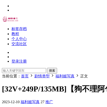
标签存档
教程
个人中心
交流社区
登录
注册
搜索
当前位置：
首页
剧情类型
福利姬写真
正文
[32V+249P/135MB]【狗不理
2023-12-10
福利姬写真
27
推广