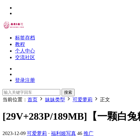
标签存档
教程
个人中心
交流社区
登录
注册
搜索
当前位置：
首页
妹妹类型
可爱萝莉
正文
[29V+283P/189MB]【一颗白兔糖
2023-12-09
可爱萝莉
·
福利姬写真
46
推广