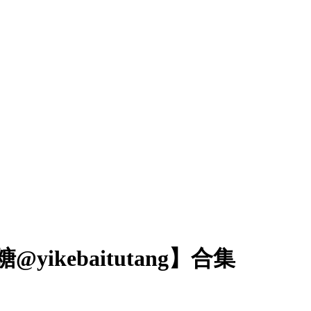
@yikebaitutang】合集