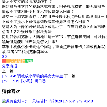
提示不支持的音频/视频文件？
网站播放器支持的视频格式有限，部分视频格式可能无法播放
播放不了或相册图片显示错位是怎么回事？
清空一下浏览器缓存，APP用户长按图标点击应用管理清除一
下载不了提示下载信息错误或其他异常是怎么回事？
这是因为上传的时候漏填下载地址了，在当前资源下面留言即
必看！各种疑难杂症解决办法
使用谷歌浏览器，大陆地区请开VPN，节点选择美国，可以解
黑屏但是能听到声音是怎么回事?
苹果手机偶尔会出现这个问题，重新点击剧集卡片加载视频就可
放,或者APP和浏览器都试试
0
0
JK
一只喵喵梓
肉丝
分享海报
上一篇
[1V+45P]调教成小母狗的美女大学生
下一篇
[2V+121P]【小恩】明日香
猜你喜欢