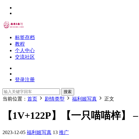
标签存档
教程
个人中心
交流社区
登录
注册
搜索
当前位置：
首页
剧情类型
福利姬写真
正文
【1V+122P】【一只喵喵梓】 
2023-12-05
福利姬写真
13
推广