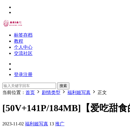
标签存档
教程
个人中心
交流社区
登录
注册
搜索
当前位置：
首页
剧情类型
福利姬写真
正文
[50V+141P/184MB]【爱吃甜
2023-11-02
福利姬写真
13
推广