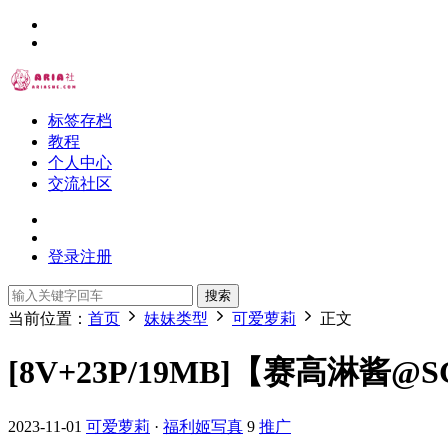
标签存档
教程
个人中心
交流社区
登录
注册
搜索
当前位置：
首页
妹妹类型
可爱萝莉
正文
[8V+23P/19MB]【赛高淋酱@SGLJ
2023-11-01
可爱萝莉
·
福利姬写真
9
推广