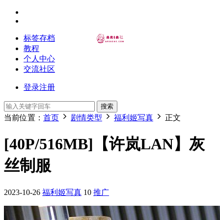
标签存档
教程
个人中心
交流社区
登录
注册
搜索
当前位置：
首页
剧情类型
福利姬写真
正文
[40P/516MB]【许岚LAN】灰
丝制服
2023-10-26
福利姬写真
10
推广