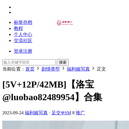
标签存档
教程
个人中心
交流社区
登录
注册
搜索
当前位置：
首页
剧情类型
福利姬写真
正文
[5V+12P/42MB]【洛宝
@luobao82489954】合集
2023-09-24
福利姬写真
·
足交❈SM
8
推广