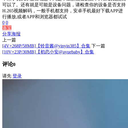
可以了。还有就是可能是设备问题，请检查你的设备是否支持
H.265视频解码，一般手机都支持，安卓手机最好下载APP进
行播放,或者APP和浏览器都试试
0
0
洛宝
分享海报
上一篇
[4V+268P/58MB]【铃音酱@yinyin385】合集
下一篇
[10V+23P/30MB]【初恋小安@ayuebaby】合集
评论
0
请先
登录