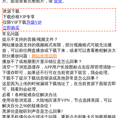
片。如需查看完整图片，请
登录
。
资源下载
下载价格
VIP
专享
仅限VIP下载
升级VIP
立即购买
常见问题
提示不支持的音频/视频文件？
网站播放器支持的视频格式有限，部分视频格式可能无法播
放，可以前往网盘播放或下载下来，或者可以查看教程解决大
部分播放问题：
网站使用说明
播放不了或相册图片显示错位是怎么回事？
清空一下浏览器缓存，APP用户长按图标点击应用管理清除一
下缓存即可，如果还不行可在当前资源下留言，我会处理。
下载不了提示下载信息错误或其他异常是怎么回事？
这是因为上传的时候漏填下载地址了，在当前资源下面留言即
可，我看到会处理。
必看！各种疑难杂症解决办法
使用谷歌浏览器，大陆地区请开VPN，节点选择美国，可以
解决百分之90的疑难杂症！
黑屏但是能听到声音是怎么回事?
苹果手机偶尔会出现这个问题，重新点击剧集卡片加载视频就