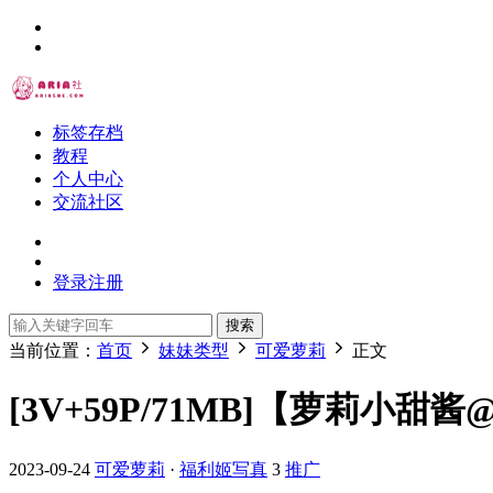
标签存档
教程
个人中心
交流社区
登录
注册
搜索
当前位置：
首页
妹妹类型
可爱萝莉
正文
[3V+59P/71MB]【萝莉小甜酱@lu
2023-09-24
可爱萝莉
·
福利姬写真
3
推广