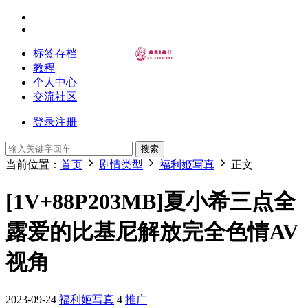
标签存档
教程
个人中心
交流社区
登录
注册
搜索
当前位置：
首页
剧情类型
福利姬写真
正文
[1V+88P203MB]夏小希三点全
露爱的比基尼解放完全色情AV
视角
2023-09-24
福利姬写真
4
推广