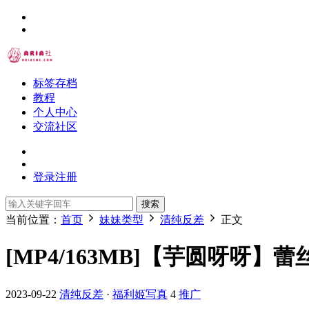
标签存档
教程
个人中心
交流社区
登录
注册
搜索
当前位置：
首页
妹妹类型
清纯反差
正文
[MP4/163MB]【芋圆呀呀】
2023-09-22
清纯反差
·
福利姬写真
4
推广