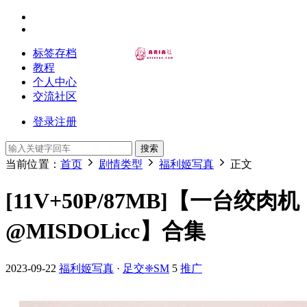
标签存档
教程
个人中心
交流社区
登录
注册
搜索
当前位置：
首页
剧情类型
福利姬写真
正文
[11V+50P/87MB]【一台绞肉机
@MISDOLicc】合集
2023-09-22
福利姬写真
·
足交❈SM
5
推广