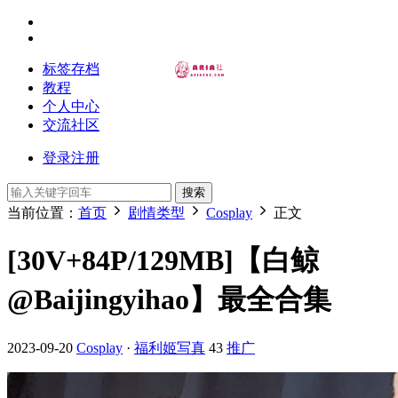
标签存档
教程
个人中心
交流社区
登录
注册
搜索
当前位置：
首页
剧情类型
Cosplay
正文
[30V+84P/129MB]【白鲸
@Baijingyihao】最全合集
2023-09-20
Cosplay
·
福利姬写真
43
推广