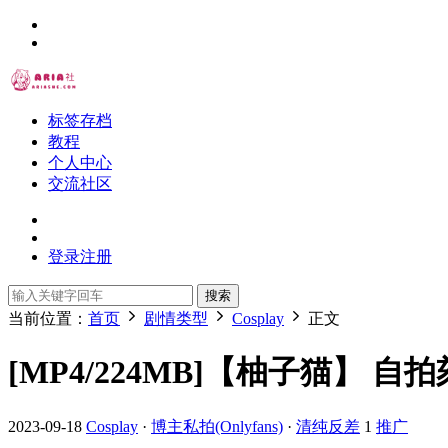
标签存档
教程
个人中心
交流社区
登录
注册
搜索
当前位置：
首页
剧情类型
Cosplay
正文
[MP4/224MB]【柚子猫】 自
2023-09-18
Cosplay
·
博主私拍(Onlyfans)
·
清纯反差
1
推广