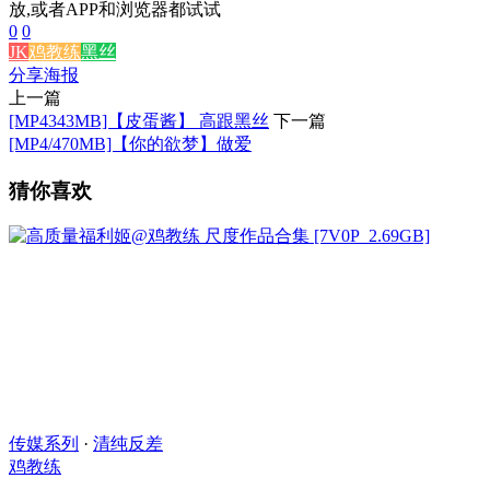
放,或者APP和浏览器都试试
0
0
JK
鸡教练
黑丝
分享海报
上一篇
[MP4343MB]【皮蛋酱】 高跟黑丝
下一篇
[MP4/470MB]【你的欲梦】做爱
猜你喜欢
传媒系列
·
清纯反差
鸡教练