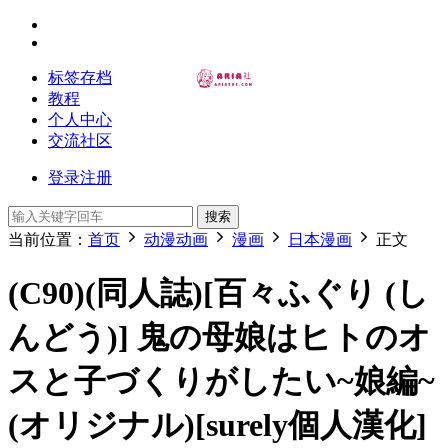
标签存档
教程
个人中心
交流社区
登录
注册
搜索
当前位置：
首页
动漫动画
漫画
日本漫画
正文
(C90)(同人誌)[百々ふぐり (し
んどう)] 鬼の母娘はヒトのオ
スと子づくりがしたい~娘編~
(オリジナル)[surely個人漢化]