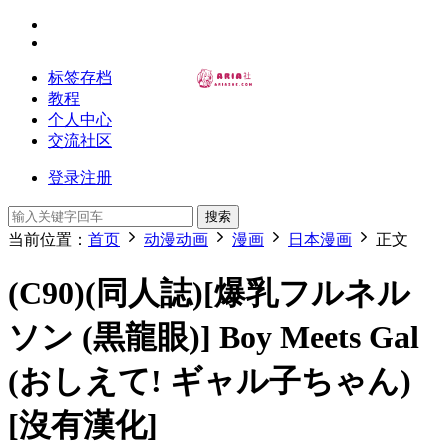
标签存档
教程
个人中心
交流社区
登录
注册
搜索
当前位置：
首页
动漫动画
漫画
日本漫画
正文
(C90)(同人誌)[爆乳フルネル
ソン (黒龍眼)] Boy Meets Gal
(おしえて! ギャル子ちゃん)
[沒有漢化]