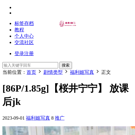
标签存档
教程
个人中心
交流社区
登录
注册
搜索
当前位置：
首页
剧情类型
福利姬写真
正文
[86P/1.85g]【桜井宁宁】 放课
后jk
2023-09-01
福利姬写真
8
推广