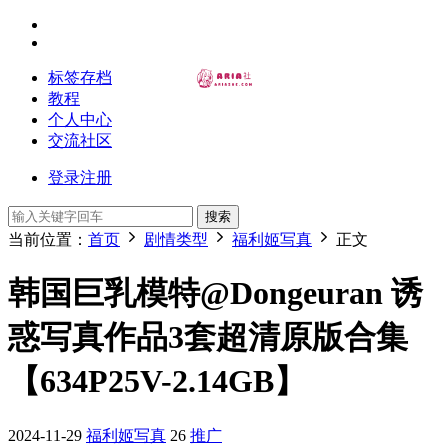
标签存档
教程
个人中心
交流社区
登录
注册
搜索
当前位置：
首页
剧情类型
福利姬写真
正文
韩国巨乳模特@Dongeuran 诱
惑写真作品3套超清原版合集
【634P25V-2.14GB】
2024-11-29
福利姬写真
26
推广