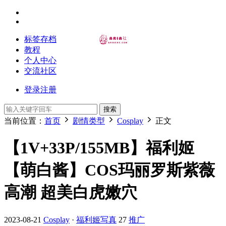
标签存档
教程
个人中心
交流社区
登录
注册
搜索
当前位置：
首页
剧情类型
Cosplay
正文
【1V+33P/155MB】福利姬
【萌白酱】COS玛丽罗斯紫薇
高潮 超美白虎嫩穴
2023-08-21
Cosplay
·
福利姬写真
27
推广