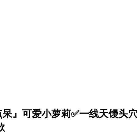
点呆』可爱小萝莉✅一线天馒头
欲