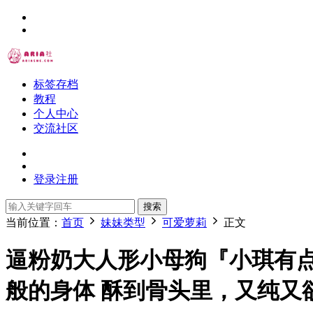
标签存档
教程
个人中心
交流社区
登录
注册
搜索
当前位置：
首页
妹妹类型
可爱萝莉
正文
逼粉奶大人形小母狗『小琪有
般的身体 酥到骨头里，又纯又