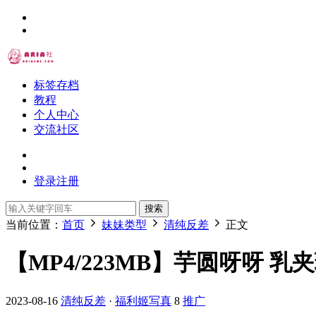
标签存档
教程
个人中心
交流社区
登录
注册
搜索
当前位置：
首页
妹妹类型
清纯反差
正文
【MP4/223MB】芋圆呀呀 乳
2023-08-16
清纯反差
·
福利姬写真
8
推广