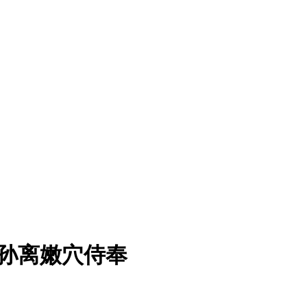
师公孙离嫩穴侍奉