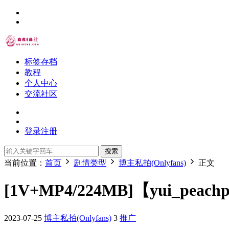
标签存档
教程
个人中心
交流社区
登录
注册
搜索
当前位置：
首页
剧情类型
博主私拍(Onlyfans)
正文
[1V+MP4/224MB]【yui_pea
2023-07-25
博主私拍(Onlyfans)
3
推广