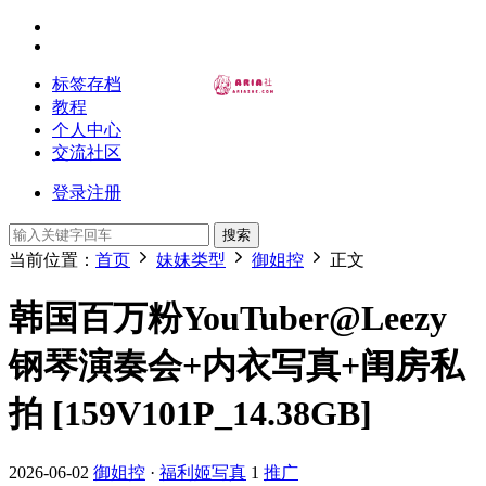
标签存档
教程
个人中心
交流社区
登录
注册
搜索
当前位置：
首页
妹妹类型
御姐控
正文
韩国百万粉YouTuber@Leezy
钢琴演奏会+内衣写真+闺房私
拍 [159V101P_14.38GB]
2026-06-02
御姐控
·
福利姬写真
1
推广