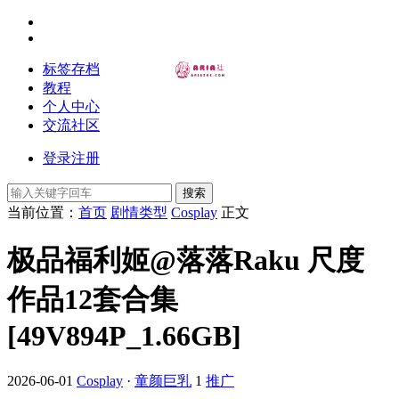
标签存档
教程
个人中心
交流社区
登录
注册
搜索
当前位置：
首页
剧情类型
Cosplay
正文
极品福利姬@落落Raku 尺度
作品12套合集
[49V894P_1.66GB]
2026-06-01
Cosplay
·
童颜巨乳
1
推广