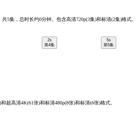
，共5集，总时长约0分钟。包含高清720p(3集)和标清(2集)格式。
2s
5s
第4集
第5集
张)和超高清4K(61张)和标清480p(8张)和标清(6张)格式。