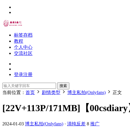
标签存档
教程
个人中心
交流社区
登录
注册
搜索
当前位置：
首页
剧情类型
博主私拍(Onlyfans)
正文
[22V+113P/171MB]【00cs
2024-01-03
博主私拍(Onlyfans)
·
清纯反差
8
推广