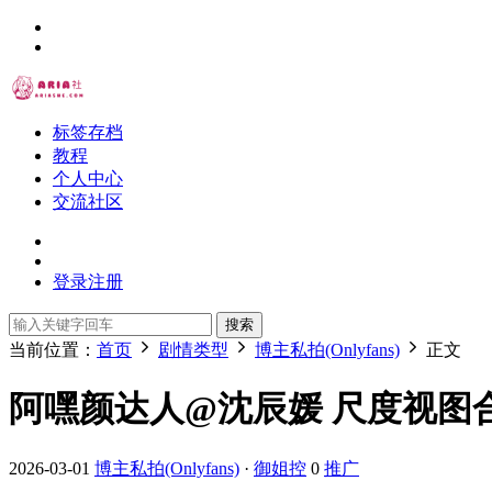
标签存档
教程
个人中心
交流社区
登录
注册
搜索
当前位置：
首页
剧情类型
博主私拍(Onlyfans)
正文
阿嘿颜达人@沈辰媛 尺度视图合集 [4
2026-03-01
博主私拍(Onlyfans)
·
御姐控
0
推广