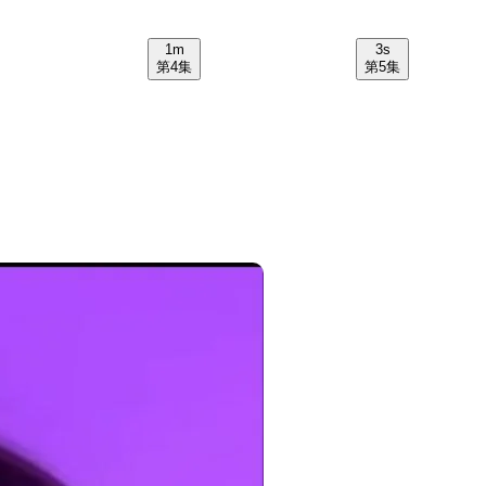
1m
3s
第4集
第5集