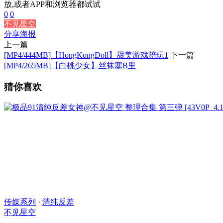
放,或者APP和浏览器都试试
0
0
不见星空
分享海报
上一篇
[MP4/444MB]【HongKongDoll】甜美游戏陪玩1
下一篇
[MP4/265MB]【白桃少女】丝袜塞B里
猜你喜欢
传媒系列
·
清纯反差
不见星空