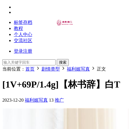
标签存档
教程
个人中心
交流社区
登录
注册
搜索
当前位置：
首页
剧情类型
福利姬写真
正文
[1V+69P/1.4g]【林书辞】白T
2023-12-20
福利姬写真
13
推广